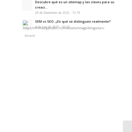
Descubre qué es un sitemap y las claves para su
creaci...
29 de December de 2025 - 12:19
SEM vs SEO: ¿En qué se distinguen realmente?
4 de July de 2025 - 10:33
Recent