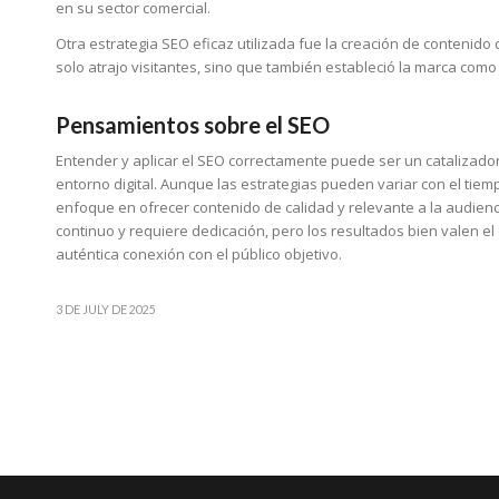
en su sector comercial.
Otra estrategia SEO eficaz utilizada fue la creación de contenido
solo atrajo visitantes, sino que también estableció la marca como
Pensamientos sobre el SEO
Entender y aplicar el SEO correctamente puede ser un catalizador 
entorno digital. Aunque las estrategias pueden variar con el tiem
enfoque en ofrecer contenido de calidad y relevante a la audienc
continuo y requiere dedicación, pero los resultados bien valen el
auténtica conexión con el público objetivo.
3 DE JULY DE 2025