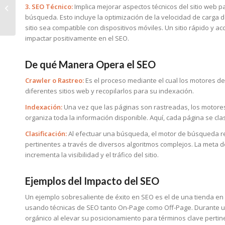
3. SEO Técnico:
Implica mejorar aspectos técnicos del sitio web pa
digital en el éxito
búsqueda. Esto incluye la optimización de la velocidad de carga de
empresarial
sitio sea compatible con dispositivos móviles. Un sitio rápido y a
impactar positivamente en el SEO.
De qué Manera Opera el SEO
Crawler o Rastreo:
Es el proceso mediante el cual los motores 
diferentes sitios web y recopilarlos para su indexación.
Indexación:
Una vez que las páginas son rastreadas, los motore
organiza toda la información disponible. Aquí, cada página se cla
Clasificación:
Al efectuar una búsqueda, el motor de búsqueda re
pertinentes a través de diversos algoritmos complejos. La meta d
incrementa la visibilidad y el tráfico del sitio.
Ejemplos del Impacto del SEO
Un ejemplo sobresaliente de éxito en SEO es el de una tienda en
usando técnicas de SEO tanto On-Page como Off-Page. Durante un
orgánico al elevar su posicionamiento para términos clave perti