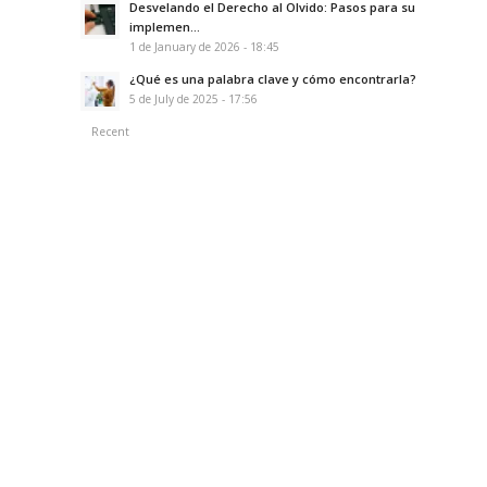
Desvelando el Derecho al Olvido: Pasos para su
implemen...
1 de January de 2026 - 18:45
¿Qué es una palabra clave y cómo encontrarla?
5 de July de 2025 - 17:56
Recent