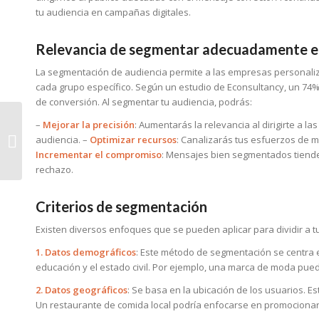
tu audiencia en campañas digitales.
Relevancia de segmentar adecuadamente en
La segmentación de audiencia permite a las empresas personali
cada grupo específico. Según un estudio de Econsultancy, un 74%
de conversión. Al segmentar tu audiencia, podrás:
–
Mejorar la precisión
: Aumentarás la relevancia al dirigirte a 
Todo lo que Necesitas
audiencia. –
Optimizar recursos
: Canalizarás tus esfuerzos de m
Saber sobre Páginas
Incrementar el compromiso
: Mensajes bien segmentados tiende
de Categoría y SEO
rechazo.
Criterios de segmentación
Existen diversos enfoques que se pueden aplicar para dividir a t
1. Datos demográficos
: Este método de segmentación se centra en
educación y el estado civil. Por ejemplo, una marca de moda pue
2. Datos geográficos
: Se basa en la ubicación de los usuarios. Est
Un restaurante de comida local podría enfocarse en promocionar 