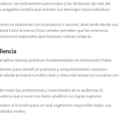
valores, las inclinaciones personales y las dinámicas de vida del
co-amigables tendría que orientar sus mensajes hacia individuos
arios se relacionan con tu producto o servicio, abarcando desde sus
delidad hacia la marca. Estas señales permiten que las empresas
promociones especiales que impulsen nuevas compras.
diencia
l aplicar tácticas prácticas fundamentadas en información fiable.
 clientes para identificar patrones y comportamientos comunes.
de dónde proviene tu tráfico web y cómo interactúan los usuarios con
er mejor las preferencias y necesidades de tu audiencia. El
aliosa que a veces los datos analíticos no logran capturar.
lamados a la acción para ver qué segmentos responden mejor. Las
ultados reales.